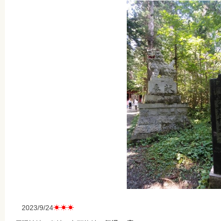
2023/9/24
☀☀☀