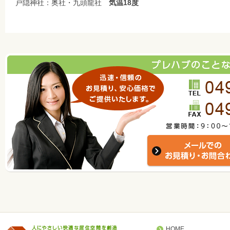
戸隠神社：奥社・九頭龍社
気温18度
HOME