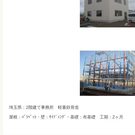
埼玉県：2階建て事務所 軽量鉄骨造
屋根：ﾊﾟﾗﾍﾟｯﾄ・壁：ｻｲﾃﾞｨﾝｸﾞ・基礎：布基礎 工期：2ヶ月