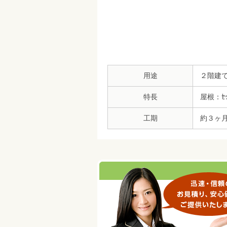
用途
２階建
特長
屋根：ｾｯ
工期
約３ヶ