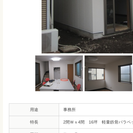
用途
事務所
特長
2間Ｗｘ4間 16坪 軽量鉄骨パラペ