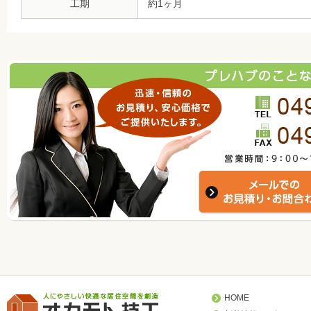
工期
約1ヶ月
HOME