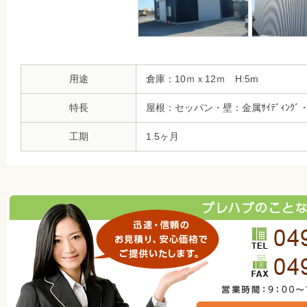
用途
倉庫：10ｍｘ12ｍ H:5m
特長
屋根：セッパン・壁：金属ｻｲﾃﾞｨﾝｸﾞ
工期
1.5ヶ月