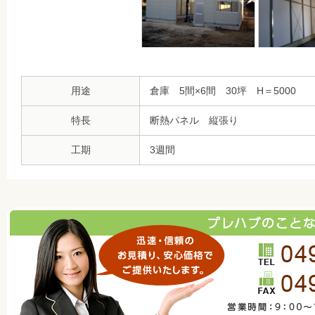
用途
倉庫 5間×6間 30坪 H＝5000
特長
断熱パネル 縦張り
工期
3週間